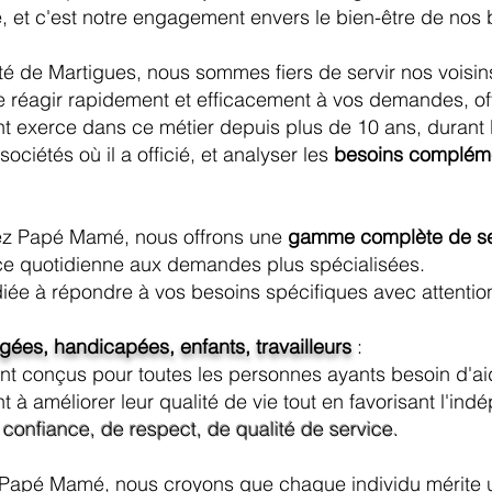
, et c'est notr
e engagement envers le bien-ê
tre de nos 
 de Martigues, nous sommes fiers de servir nos voisins
réagir rapidement et efficacement à vos demandes, off
ant exerce dans ce métier depuis plus de 10 ans, durant l
ociétés où il a officié, et analyser les
besoins compléme
z Papé Mamé, nous offrons une
gamme complète de se
ance quotidienne aux demandes plus spécialisées.
diée à répondre à vos besoins spécifiques avec attenti
ées, handicapées, enfants, travailleurs
:
nt conçus pour toutes les personnes ayants besoin d'ai
ant à améliorer leur qualité de vie tout en favorisant l'in
e
confiance, de respect, de qualité de service.
 Papé Mamé, nous croyons que chaque individu mérite un