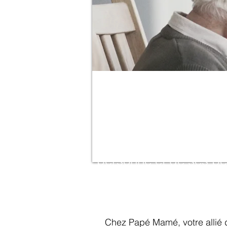
Découvrez Papé Mamé, 
services d'aide à la p
Nous vous offrons une 
personne et de ses be
Chez Papé M
amé, votre allié