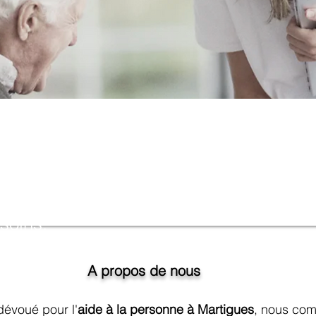
votre nouvelle référence locale à Mar
ersonne exceptionnels.
assistance assurant confort et bien-êtr
soins.
A propos de nous
 dévoué pour l'
aide à la personne à Martigues
, nous com