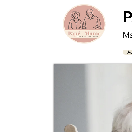
Ma
Ac